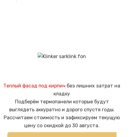
Этот
выбрать
товар
на
имеет
странице
несколько
товара.
вариаций.
Опции
можно
выбрать
на
странице
товара.
Теплый фасад под кирпич
без лишних затрат на
кладку
Подберём термопанели которые будут
выглядеть аккуратно и дорого спустя годы.
Рассчитаем стоимость и зафиксируем текущую
цену со скидкой до 30 августа.