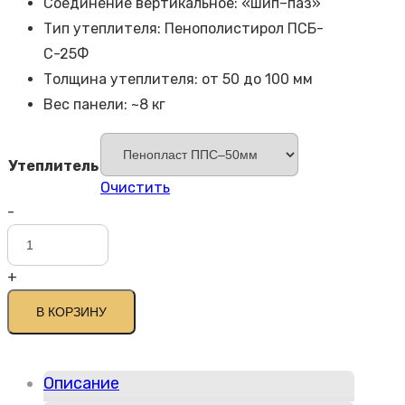
Соединение вертикальное: «шип–паз»
Тип утеплителя: Пенополистирол ПСБ-
С-25Ф
Толщина утеплителя: от 50 до 100 мм
Вес панели: ~8 кг
Утеплитель
Очистить
-
Количество
товара
+
Термопанель
Куба
В КОРЗИНУ
5
Описание