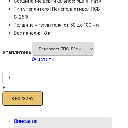
Соединение вертикальное: «шип–паз»
Тип утеплителя: Пенополистирол ПСБ-
С-25Ф
Толщина утеплителя: от 50 до 100 мм
Вес панели: ~8 кг
Утеплитель
Очистить
-
Количество
товара
+
Термопанель
Теннесси
В КОРЗИНУ
2
Описание