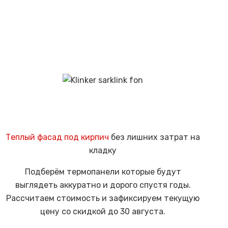
товар
на
имеет
странице
несколько
товара.
вариаций.
Опции
можно
выбрать
на
странице
товара.
Теплый фасад под кирпич
без лишних затрат на
кладку
Подберём термопанели которые будут
выглядеть аккуратно и дорого спустя годы.
Рассчитаем стоимость и зафиксируем текущую
цену со скидкой до 30 августа.