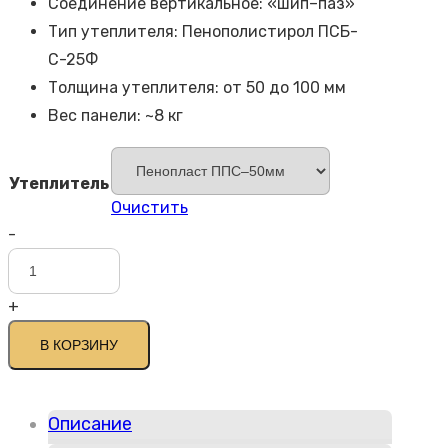
Соединение вертикальное: «шип–паз»
Тип утеплителя: Пенополистирол ПСБ-
С-25Ф
Толщина утеплителя: от 50 до 100 мм
Вес панели: ~8 кг
Утеплитель
Очистить
-
Количество
товара
+
Термопанель
Юта
В КОРЗИНУ
4
Описание