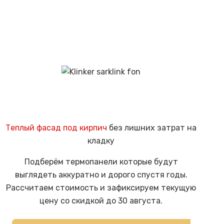
на
имеет
странице
несколько
товара.
вариаций.
Опции
можно
выбрать
на
странице
товара.
Теплый фасад под кирпич
без лишних затрат на
кладку
Подберём термопанели которые будут
выглядеть аккуратно и дорого спустя годы.
Рассчитаем стоимость и зафиксируем текущую
цену со скидкой до 30 августа.